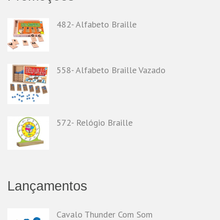
482- Alfabeto Braille
558- Alfabeto Braille Vazado
572- Relógio Braille
Lançamentos
Cavalo Thunder Com Som