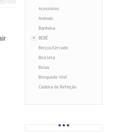
Acessórios
Animais
Banheira
ir
BEBÊ
Berços/Cercado
Bicicleta
Bolas
Brinquedo Vinil
Cadeira de Refeição
Carrinho de Bebe
Carrinhos diversos
Carros
Chocalhos