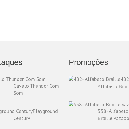
taques
Promoções
482
Cavalo Thunder Com
Alfabeto Brail
Som
Playground
558- Alfabeto
Century
Braille Vazad