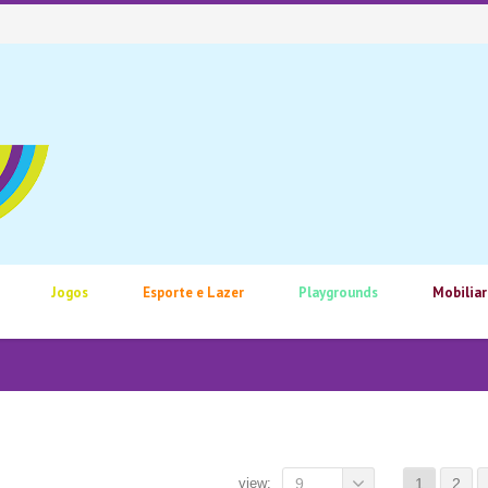
Jogos
Esporte e Lazer
Playgrounds
Mobiliar
view:
9
1
2