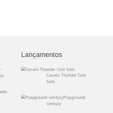
Lançamentos
-
Cavalo Thunder Com
le
Som
Playground
o
Century