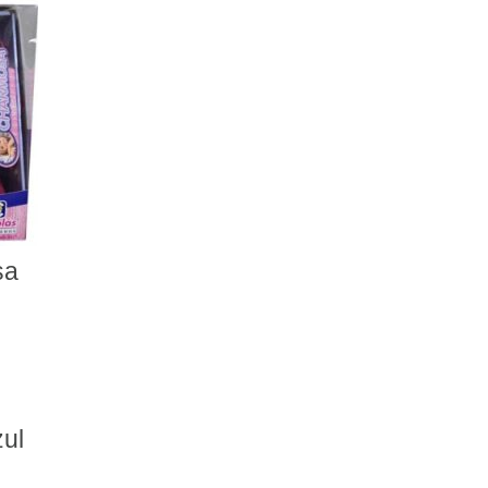
EDUCATIVOS
ESCOLAS
ESPORTE / LAZER
Faz de Conta
infantil
JOGOS
Mais Vendidos
Massinhas
sa
Matemática
MENINAS
3.6
6.10
ul
Acessórios de Boneca
Acessórios para Bonecas