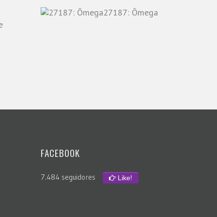
27187: Ômega
e
FACEBOOK
7.484 seguidores
Like!