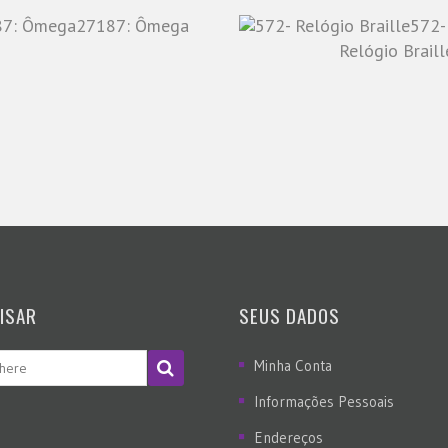
27187: Ômega
572-
Relógio Braill
ISAR
SEUS DADOS
Minha Conta
Informações Pessoais
Endereços