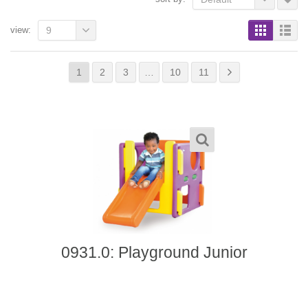
view:
9
1
2
3
…
10
11
0931.0: Playground Junior