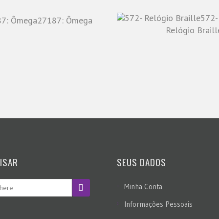
572-
27187: Ômega
Relógio Braill
ISAR
SEUS DADOS
Minha Conta
Informações Pessoais