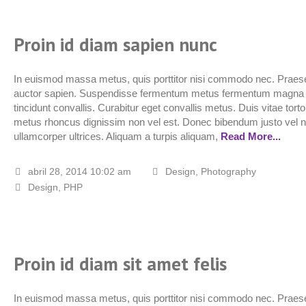
Proin id diam sapien nunc
In euismod massa metus, quis porttitor nisi commodo nec. Praese
auctor sapien. Suspendisse fermentum metus fermentum magna
tincidunt convallis. Curabitur eget convallis metus. Duis vitae torto
metus rhoncus dignissim non vel est. Donec bibendum justo vel 
ullamcorper ultrices. Aliquam a turpis aliquam,
Read More...
abril 28, 2014 10:02 am
Design
,
Photography
Design
,
PHP
Proin id diam sit amet felis
In euismod massa metus, quis porttitor nisi commodo nec. Praese