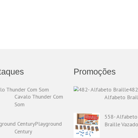
taques
Promoções
482
Cavalo Thunder Com
Alfabeto Brail
Som
558- Alfabeto
Playground
Braille Vazad
Century