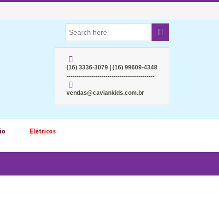
(16) 3336-3079 | (16) 99609-4348
---------------------------------------------
vendas@caviankids.com.br
io
Elétricos