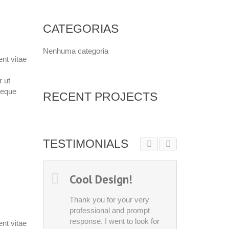
CATEGORIAS
Nenhuma categoria
nt vitae
r ut
neque
RECENT PROJECTS
TESTIMONIALS
Cool Design!
Best 
Thank you for your very
Thank y
professional and prompt
profess
response. I went to look for
respons
nt vitae