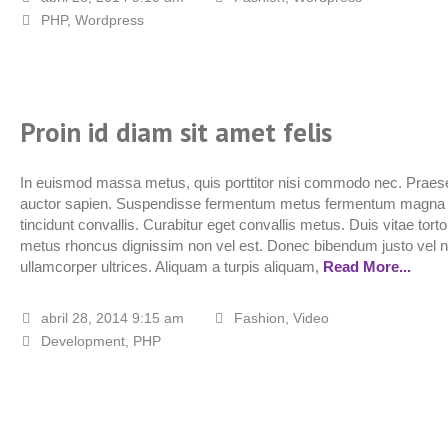
PHP
,
Wordpress
Proin id diam sit amet felis
In euismod massa metus, quis porttitor nisi commodo nec. Praese
auctor sapien. Suspendisse fermentum metus fermentum magna
tincidunt convallis. Curabitur eget convallis metus. Duis vitae torto
metus rhoncus dignissim non vel est. Donec bibendum justo vel 
ullamcorper ultrices. Aliquam a turpis aliquam,
Read More...
abril 28, 2014 9:15 am
Fashion
,
Video
Development
,
PHP