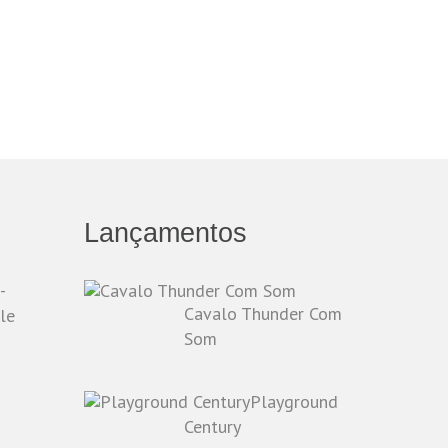
Lançamentos
-
Cavalo Thunder Com
le
Som
Playground
o
Century