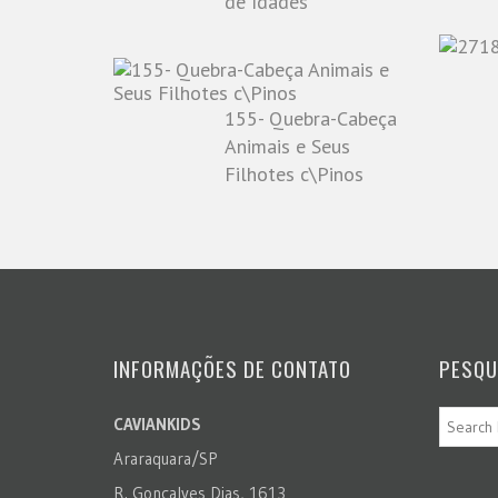
de Idades
155- Quebra-Cabeça
Animais e Seus
Filhotes c\Pinos
INFORMAÇÕES DE CONTATO
PESQU
CAVIANKIDS
Araraquara/SP
R. Gonçalves Dias, 1613