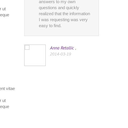
answers to my own
answer
questions and quickly
questio
r ut
realized that the information
realized
neque
I was requesting was very
I was r
easy to find.
easy to 
Anna Retallic
J
,
2014-03-19
2
nt vitae
r ut
neque