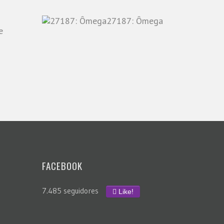
27187: Ômega
e
FACEBOOK
7.485 seguidores
Like!