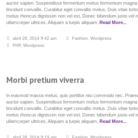
auctor sapien. Suspendisse fermentum metus fermentum magna
tincidunt convallis. Curabitur eget convallis metus. Duis vitae torto
metus rhoncus dignissim non vel est. Donec bibendum justo vel 
ullamcorper ultrices. Aliquam a turpis aliquam,
Read More...
abril 28, 2014 9:42 am
Fashion
,
Wordpress
PHP
,
Wordpress
Morbi pretium viverra
In euismod massa metus, quis porttitor nisi commodo nec. Praese
auctor sapien. Suspendisse fermentum metus fermentum magna
tincidunt convallis. Curabitur eget convallis metus. Duis vitae torto
metus rhoncus dignissim non vel est. Donec bibendum justo vel 
ullamcorper ultrices. Aliquam a turpis aliquam,
Read More...
abril 28, 2014 9:19 am
Fashion
,
Wordpress