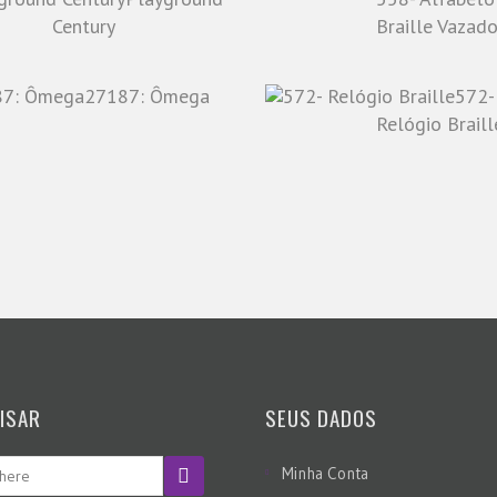
Century
Braille Vazad
27187: Ômega
572-
Relógio Braill
ISAR
SEUS DADOS
Minha Conta