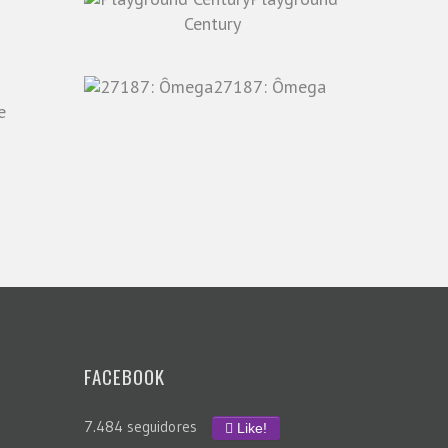
o
Century
27187: Ômega
e
FACEBOOK
7.484 seguidores
Like!