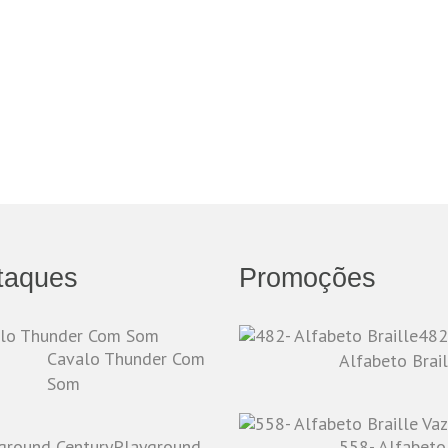
taques
Promoções
482
Cavalo Thunder Com
Alfabeto Brail
Som
Playground
558- Alfabeto