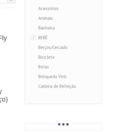
Acessórios
Animais
Banheira
Fly
BEBÊ
Berços/Cercado
Bicicleta
Bolas
Brinquedo Vinil
Cadeira de Refeição
y
Carrinho de Bebe
ço)
Carrinhos diversos
Carros
Chocalhos