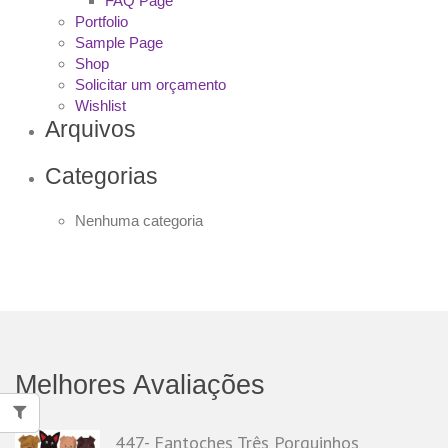
FAQ Page
Portfolio
Sample Page
Shop
Solicitar um orçamento
Wishlist
Arquivos
Categorias
Nenhuma categoria
Melhores Avaliações
447- Fantoches Três Porquinhos