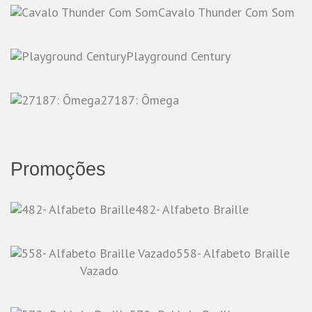
Cavalo Thunder Com Som
Playground Century
27187: Ômega
Promoções
482- Alfabeto Braille
558- Alfabeto Braille
Vazado