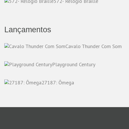
572- Relógio Braille
Lançamentos
Cavalo Thunder Com Som
Playground Century
27187: Ômega