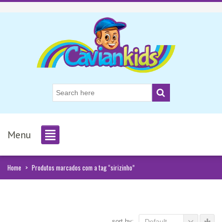
Menu
Home
>
Produtos marcados com a tag “sirizinho”
sort by:
Default