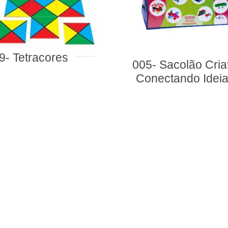
005- Sacolão Criativo
Conectando Ideias
Numerais 
Quantidades