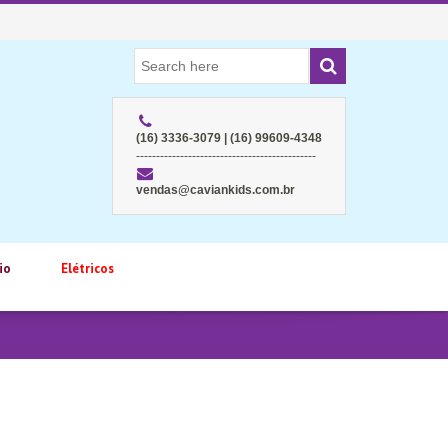
(16) 3336-3079 | (16) 99609-4348
---------------------------------------------
vendas@caviankids.com.br
io
Elétricos