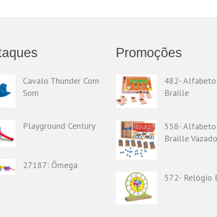
taques
Promoções
Cavalo Thunder Com
482- Alfabeto
Som
Braille
Playground Century
558- Alfabeto
Braille Vazad
27187: Ômega
572- Relógio B