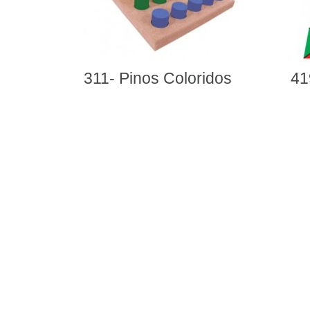
loridos
419- Tetracores