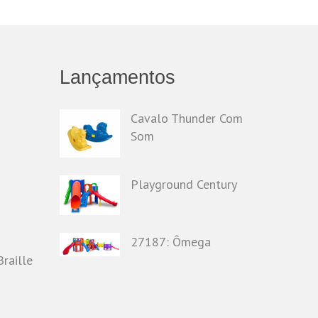
Lançamentos
Cavalo Thunder Com
Som
Playground Century
o
27187: Ômega
raille