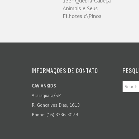
155- Quebra-Cabeça
Animais e Seus
Filhotes c\Pinos
INFORMAÇÕES DE CONTATO
PESQU
CAVIANKIDS
Araraquara/SP
R. Gonçalves Dias, 1613
Phone: (16) 3336-3079