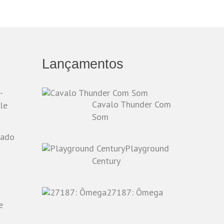
Lançamentos
-
Cavalo Thunder Com
le
Som
Playground
o
Century
27187: Ômega
e