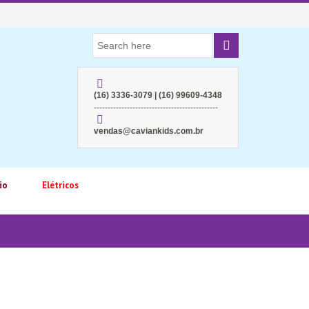
(16) 3336-3079 | (16) 99609-4348
---------------------------------------------
vendas@caviankids.com.br
io
Elétricos