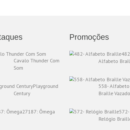
taques
Promoções
482
Cavalo Thunder Com
Alfabeto Brail
Som
Playground
558- Alfabeto
Century
Braille Vazad
27187: Ômega
572-
Relógio Braill