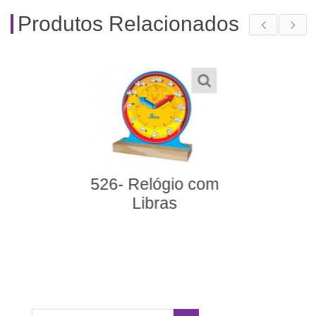
Produtos Relacionados
572- Relógio Braill
m