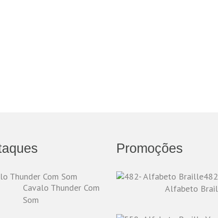
taques
Promoções
482
Cavalo Thunder Com
Alfabeto Brail
Som