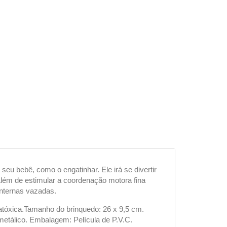
seu bebê, como o engatinhar. Ele irá se divertir
 Além de estimular a coordenação motora fina
internas vazadas.
a atóxica.Tamanho do brinquedo: 26 x 9,5 cm.
 metálico. Embalagem: Película de P.V.C.