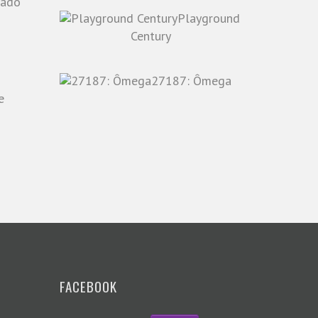
Playground
o
Century
27187: Ômega
e
FACEBOOK