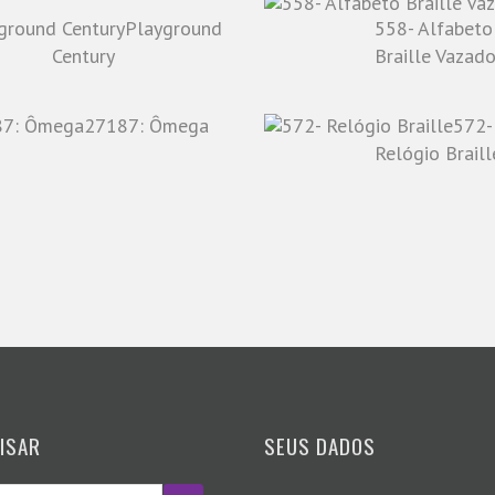
Playground
558- Alfabeto
Century
Braille Vazad
27187: Ômega
572-
Relógio Braill
ISAR
SEUS DADOS