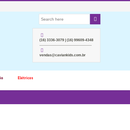
(16) 3336-3079 | (16) 99609-4348
---------------------------------------------
vendas@caviankids.com.br
io
Elétricos