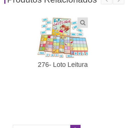
559- Quebra-Cabeç
Silábico Animais