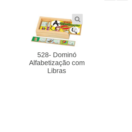
292- Alfabeto Ilustrado
em Português