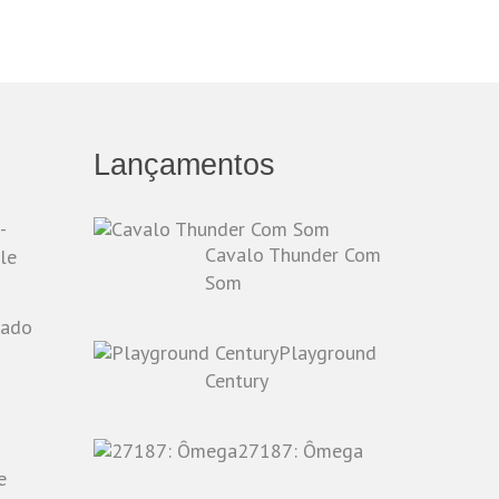
Lançamentos
-
Cavalo Thunder Com
le
Som
Playground
o
Century
27187: Ômega
e