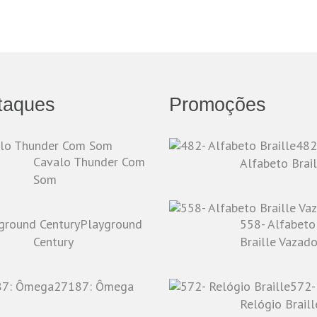
taques
Promoções
482
Cavalo Thunder Com
Alfabeto Brail
Som
Playground
558- Alfabeto
Century
Braille Vazad
27187: Ômega
572-
Relógio Braill