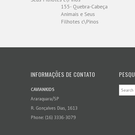
155- Quebra-Cabeça
Animais e Seus
Filhotes c\Pinos
INFORMAÇÕES DE CONTATO
PESQU
CAVIANKIDS
Araraquara/SP
R. Gonçalves Dias, 1613
Phone: (16) 3336-3079