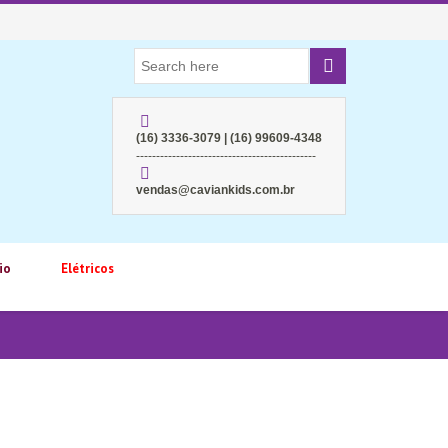
(16) 3336-3079 | (16) 99609-4348
---------------------------------------------
vendas@caviankids.com.br
io
Elétricos