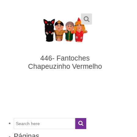
276- Loto Leitura
o
Páginas