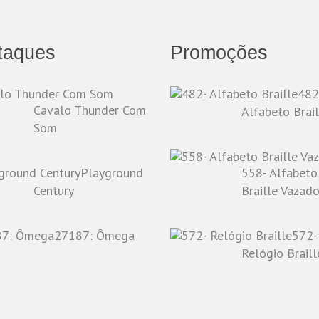
taques
Promoções
482
Cavalo Thunder Com
Alfabeto Brail
Som
Playground
558- Alfabeto
Century
Braille Vazad
27187: Ômega
572-
Relógio Braill