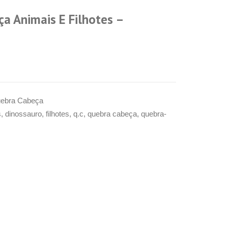
a Animais E Filhotes –
ebra Cabeça
s
,
dinossauro
,
filhotes
,
q.c
,
quebra cabeça
,
quebra-