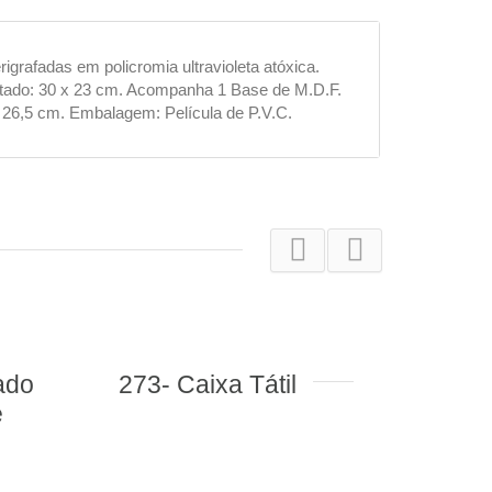
rafadas em policromia ultravioleta atóxica.
ontado: 30 x 23 cm. Acompanha 1 Base de M.D.F.
 26,5 cm. Embalagem: Película de P.V.C.
ado
273- Caixa Tátil
312-