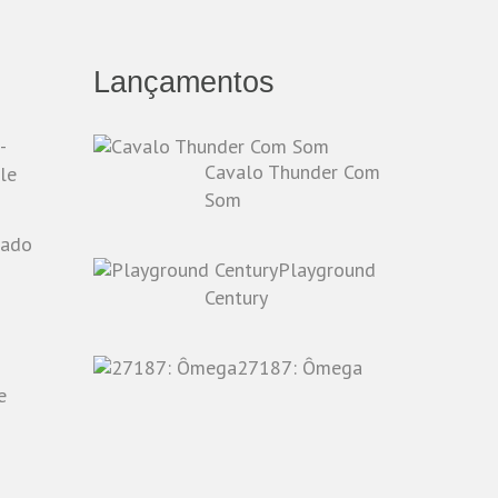
Lançamentos
-
Cavalo Thunder Com
le
Som
Playground
o
Century
27187: Ômega
e