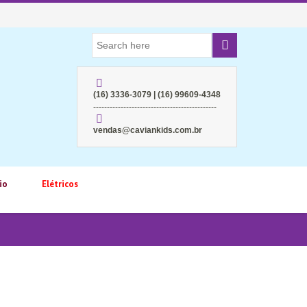
(16) 3336-3079 | (16) 99609-4348
---------------------------------------------
vendas@caviankids.com.br
io
Elétricos