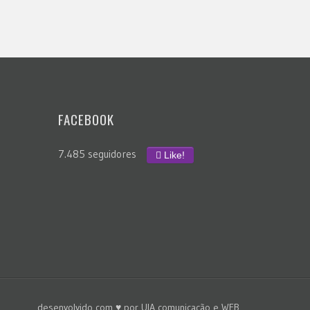
FACEBOOK
7.485 seguidores
Like!
desenvolvido com ♥ por
UIA comunicação e WEB