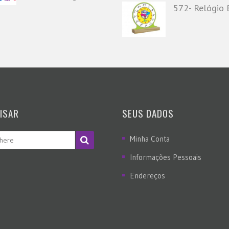
572- Relógio B
ISAR
SEUS DADOS
Minha Conta
Informações Pessoais
Endereços