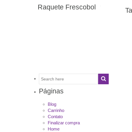
scobol
Tabela de Basquete
Master
Páginas
Blog
Carrinho
Contato
Finalizar compra
Home