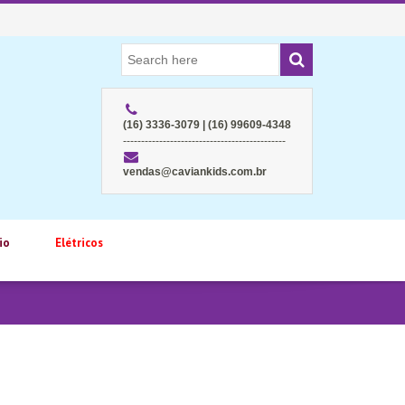
(16) 3336-3079 | (16) 99609-4348
---------------------------------------------
vendas@caviankids.com.br
io
Elétricos