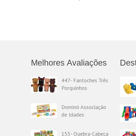
Melhores Avaliações
Des
447- Fantoches Três
Porquinhos
Dominó Associação
de Idades
155- Quebra-Cabeça