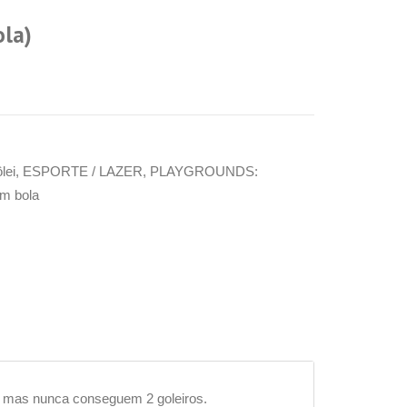
ola)
lei
,
ESPORTE / LAZER
,
PLAYGROUNDS:
om bola
io mas nunca conseguem 2 goleiros.