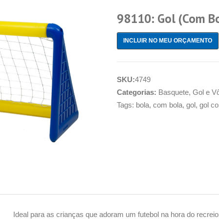
98110: Gol (com B
INCLUIR NO MEU ORÇAMENTO
SKU:
4749
Categorias:
Basquete, Gol e Vô
Tags:
bola
,
com bola
,
gol
,
gol c
Ideal para as crianças que adoram um futebol na hora do recre