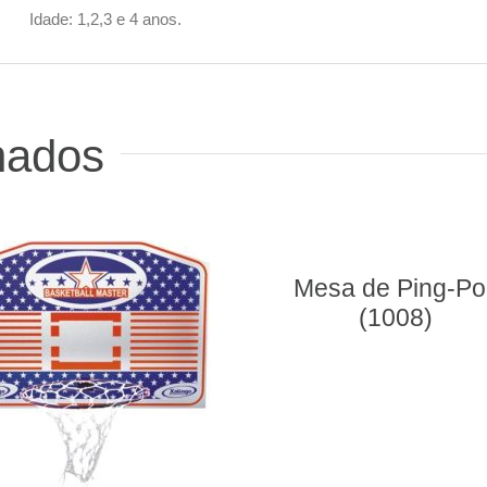
Idade: 1,2,3 e 4 anos.
nados
Mesa de Ping-Pong
(1008)
223- Corda Pul
(Individual