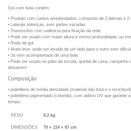
Gol com bola contém:
• Produto com cantos arredondados, composto de 2 laterais e 2
• Laterais inteiriças, sem partes vazadas
• Travessões com saliência para fixação da rede
• Pode ser usado com maior altura e menor profundidade, ou men
• Rede de gol
• Muito leve, pode ser levado de um lado para o outro sem dificu
• Já vem acompanhado de uma bola
• Pode ser usado no pátio da escola, quintal de casa, campinho d
deixarem!
Composição
• polietileno de média densidade (material não tóxico e reciclável
• polietileno pigmentado (colorido), com aditivo UV que garante
tempo.
PESO
8.2 kg
DIMENSÕES
70 × 114 × 87 cm