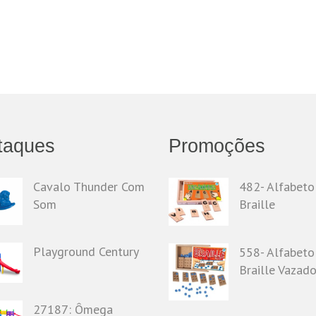
taques
Promoções
Cavalo Thunder Com
482- Alfabeto
Som
Braille
Playground Century
558- Alfabeto
Braille Vazad
27187: Ômega