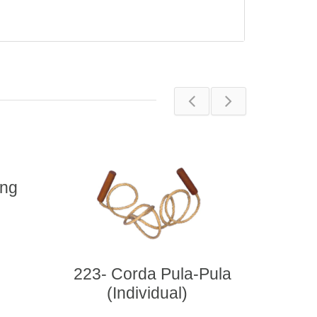
a-Pula
)
Pe