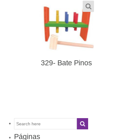
447- Fantoches Três
Porquinhos
Páginas