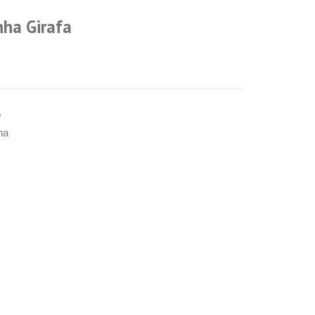
nha Girafa
o
ha