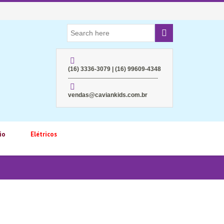
(16) 3336-3079 | (16) 99609-4348
---------------------------------------------
vendas@caviankids.com.br
io
Elétricos