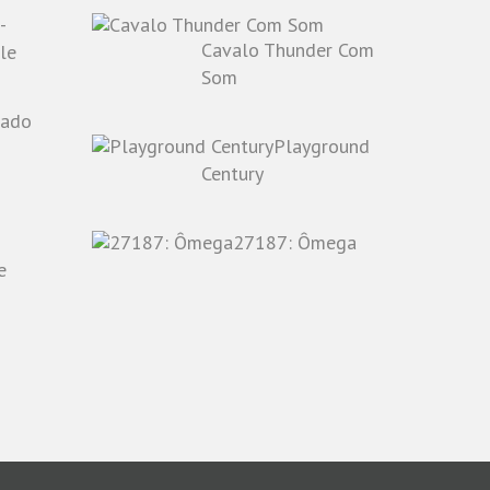
-
Cavalo Thunder Com
le
Som
Playground
o
Century
27187: Ômega
e