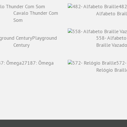
482
Cavalo Thunder Com
Alfabeto Brail
Som
Playground
558- Alfabeto
Century
Braille Vazad
27187: Ômega
572-
Relógio Braill