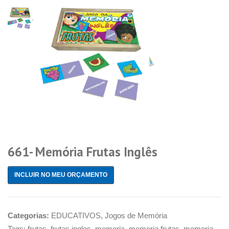
661- Memória Frutas Inglês
INCLUIR NO MEU ORÇAMENTO
Categorias:
EDUCATIVOS
,
Jogos de Memória
Tags:
frutas
,
frutas ingles
,
memoria
,
memoria frutas
,
memoria