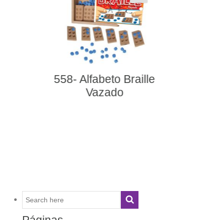
581- Alfabeto Ilustrado
com Libras
Páginas