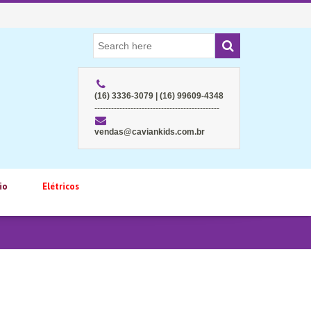
(16) 3336-3079 | (16) 99609-4348
---------------------------------------------
vendas@caviankids.com.br
io
Elétricos