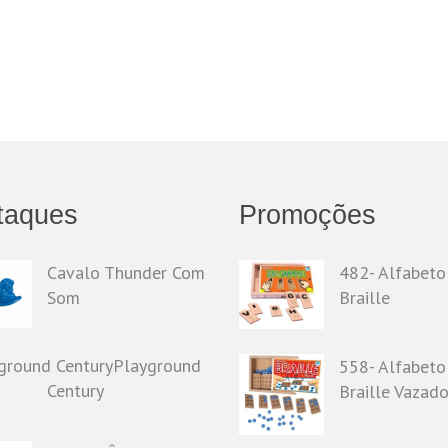
taques
Promoções
Cavalo Thunder Com
482- Alfabeto
Som
Braille
Playground
558- Alfabeto
Century
Braille Vazad