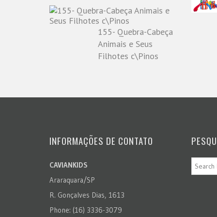
155- Quebra-Cabeça
Animais e Seus
Filhotes c\Pinos
INFORMAÇÕES DE CONTATO
PESQU
CAVIANKIDS
Araraquara/SP
R. Gonçalves Dias, 1613
Phone: (16) 3336-3079