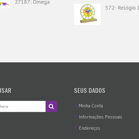
27187: Ômega
572- Relógio B
ISAR
SEUS DADOS
Minha Conta
Informações Pessoais
Endereços