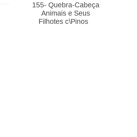
-Cabeça
damas e trilha
 Seus
Pinos