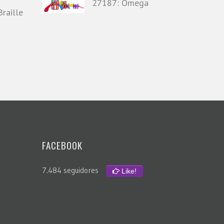
27187: Ômega
raille
FACEBOOK
7.484 seguidores
Like!