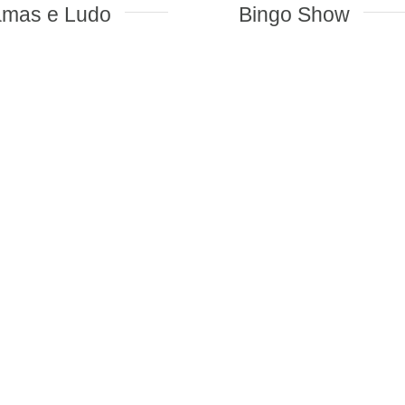
Bingo Show
155- Quebra
Animais e
Filhotes c\