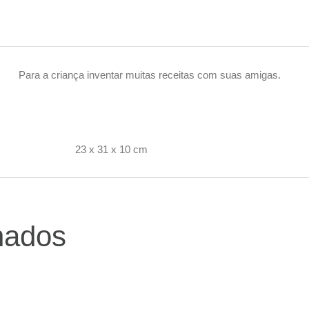
Para a criança inventar muitas receitas com suas amigas.
23 x 31 x 10 cm
DIMENSÕES
nados