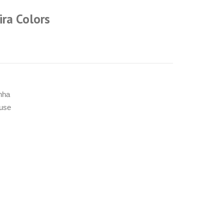
ra Colors
nha
use