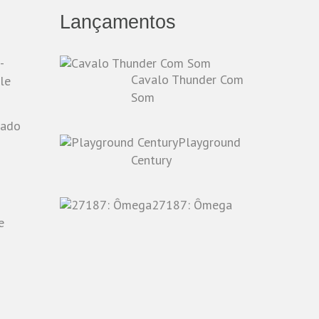
Lançamentos
-
Cavalo Thunder Com
le
Som
Playground
o
Century
27187: Ômega
e