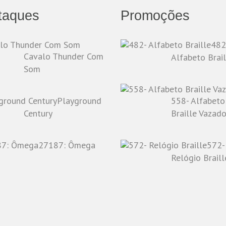
taques
Promoções
482
Cavalo Thunder Com
Alfabeto Brail
Som
Playground
558- Alfabeto
Century
Braille Vazad
27187: Ômega
572-
Relógio Braill