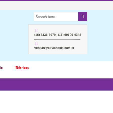
(16) 3336-3079 | (16) 99609-4348
---------------------------------------------
vendas@caviankids.com.br
io
Elétricos