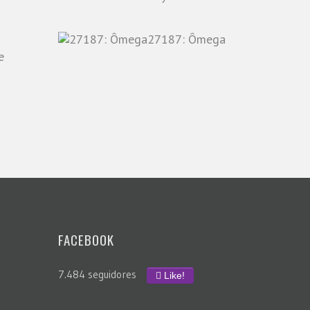
27187: Ômega
e
FACEBOOK
7.484 seguidores
Like!