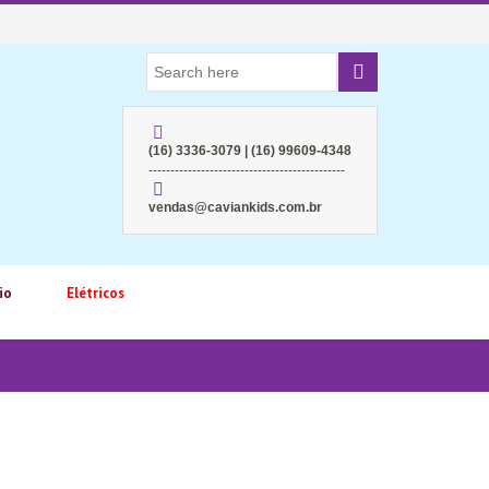
(16) 3336-3079 | (16) 99609-4348
---------------------------------------------
vendas@caviankids.com.br
io
Elétricos