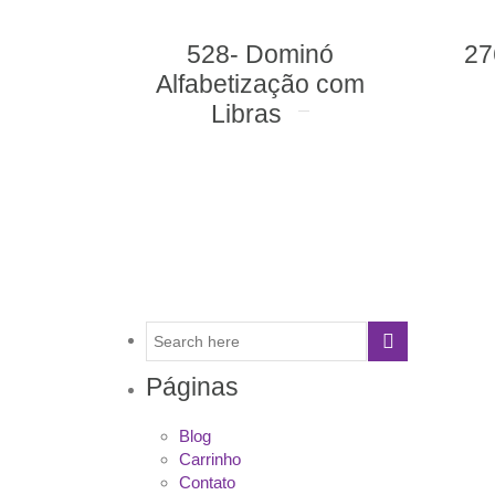
528- Dominó
276- Loto Leitur
Alfabetização com
Libras
Páginas
Blog
Carrinho
Contato