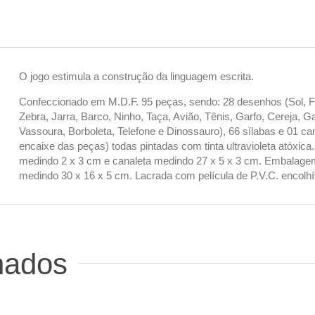
O jogo estimula a construção da linguagem escrita.
Confeccionado em M.D.F. 95 peças, sendo: 28 desenhos (Sol, Flo
Zebra, Jarra, Barco, Ninho, Taça, Avião, Tênis, Garfo, Cereja, G
Vassoura, Borboleta, Telefone e Dinossauro), 66 sílabas e 01 ca
encaixe das peças) todas pintadas com tinta ultravioleta atóxi
medindo 2 x 3 cm e canaleta medindo 27 x 5 x 3 cm. Embalage
medindo 30 x 16 x 5 cm. Lacrada com película de P.V.C. encolhí
nados