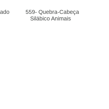
- Quebra-Cabeça
482- Alfabeto Braill
lábico Animais