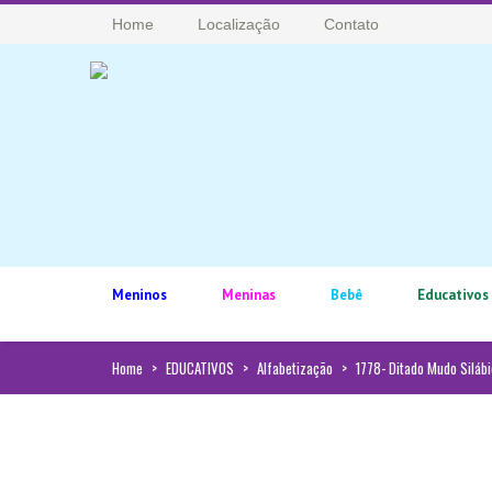
Home
Localização
Contato
Meninos
Meninas
Bebê
Educativos
Home
>
EDUCATIVOS
>
Alfabetização
>
1778- Ditado Mudo Siláb