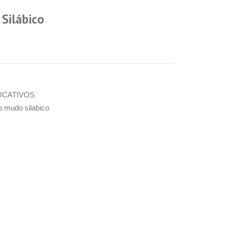
Silábico
UCATIVOS
o mudo silabico