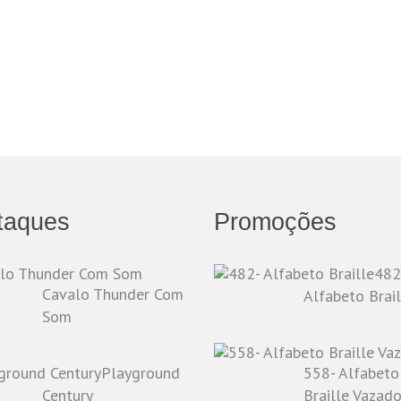
taques
Promoções
482
Cavalo Thunder Com
Alfabeto Brail
Som
Playground
558- Alfabeto
Century
Braille Vazad