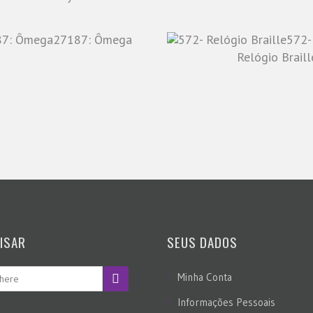
27187: Ômega
572-
Relógio Braill
ISAR
SEUS DADOS
Minha Conta
Informações Pessoais