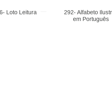
a
292- Alfabeto Ilustrado
559
em Português
Si