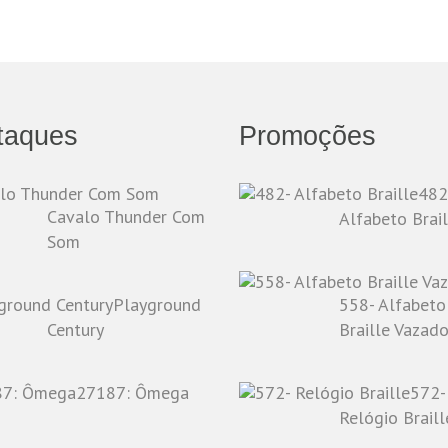
taques
Promoções
482
Cavalo Thunder Com
Alfabeto Brail
Som
Playground
558- Alfabeto
Century
Braille Vazad
27187: Ômega
572-
Relógio Braill