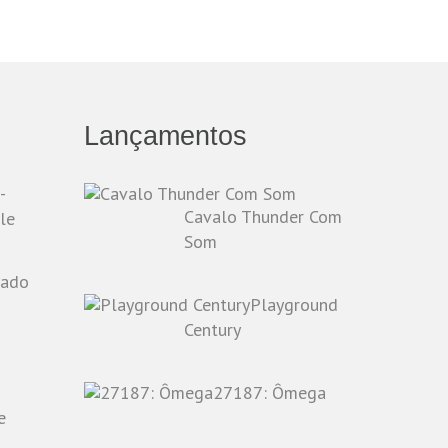
Lançamentos
-
Cavalo Thunder Com
le
Som
Playground
o
Century
27187: Ômega
e