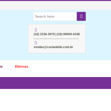
(16) 3336-3079 | (16) 99609-4348
---------------------------------------------
vendas@caviankids.com.br
io
Elétricos