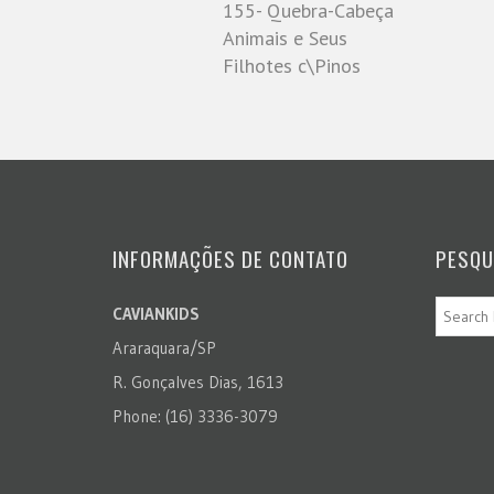
155- Quebra-Cabeça
Animais e Seus
Filhotes c\Pinos
INFORMAÇÕES DE CONTATO
PESQU
CAVIANKIDS
Araraquara/SP
R. Gonçalves Dias, 1613
Phone: (16) 3336-3079