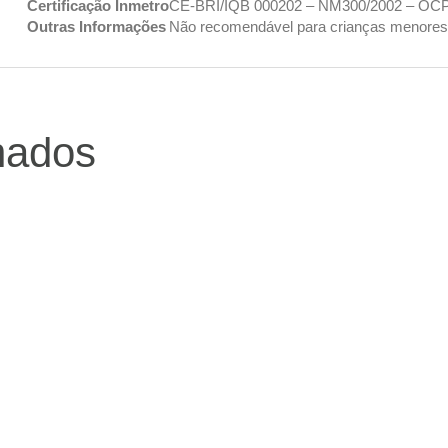
Certificação Inmetro
CE-BRI/IQB 000202 – NM300/2002 – OC
Outras Informações
Não recomendável para crianças menores 
nados