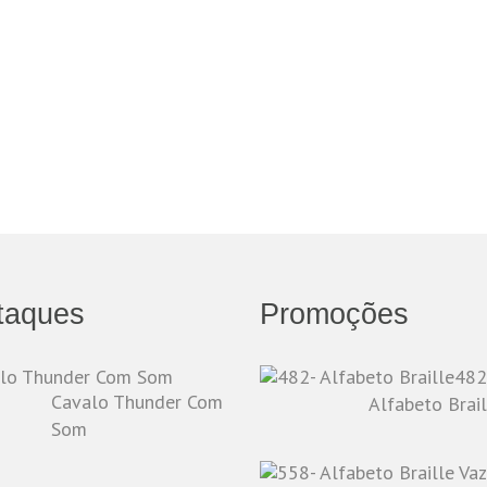
taques
Promoções
482
Cavalo Thunder Com
Alfabeto Brail
Som