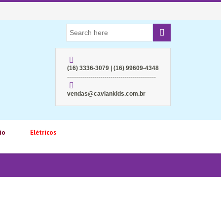
(16) 3336-3079 | (16) 99609-4348
---------------------------------------------
vendas@caviankids.com.br
io
Elétricos