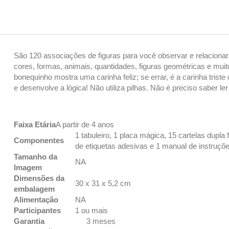
São 120 associações de figuras para você observar e relacionar
cores, formas, animais, quantidades, figuras geométricas e muit
bonequinho mostra uma carinha feliz; se errar, é a carinha trist
e desenvolve a lógica! Não utiliza pilhas. Não é preciso saber ler
Faixa Etária
A partir de 4 anos
1 tabuleiro, 1 placa mágica, 15 cartelas dupla
Componentes
de etiquetas adesivas e 1 manual de instruçõ
Tamanho da
NA
Imagem
Dimensões da
30 x 31 x 5,2 cm
embalagem
Alimentação
NA
Participantes
1 ou mais
Garantia
3 meses