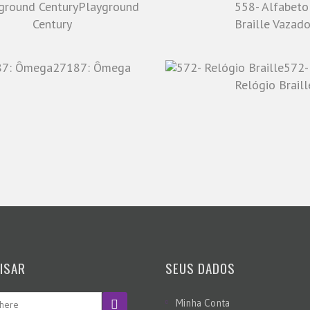
Playground
558- Alfabeto
Century
Braille Vazad
27187: Ômega
572-
Relógio Braill
ISAR
SEUS DADOS
Minha Conta