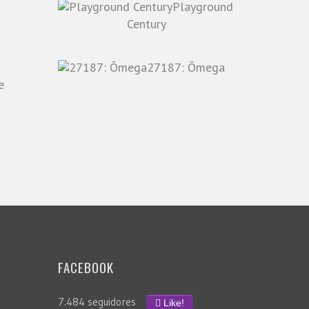
Playground
o
Century
27187: Ômega
e
FACEBOOK
7.484 seguidores
Like!