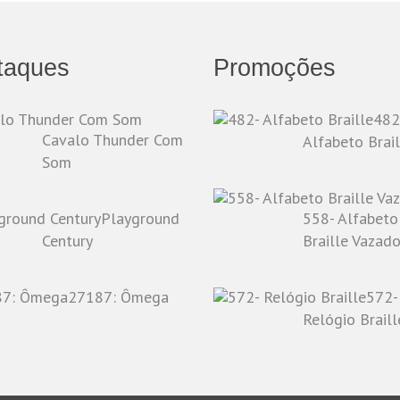
taques
Promoções
482
Cavalo Thunder Com
Alfabeto Brail
Som
Playground
558- Alfabeto
Century
Braille Vazad
27187: Ômega
572-
Relógio Braill