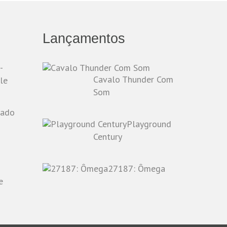
Lançamentos
-
Cavalo Thunder Com
le
Som
Playground
o
Century
27187: Ômega
e