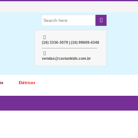
(16) 3336-3079 | (16) 99609-4348
---------------------------------------------
vendas@caviankids.com.br
io
Elétricos