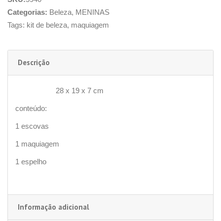
Categorias:
Beleza
,
MENINAS
Tags:
kit de beleza
,
maquiagem
Descrição
28 x 19 x 7 cm
DIMENSÕES
conteúdo:
1 escovas
1 maquiagem
1 espelho
Informação adicional