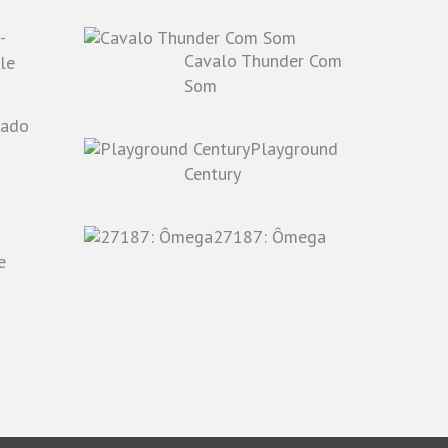
-
Cavalo Thunder Com
le
Som
Playground
o
Century
27187: Ômega
e