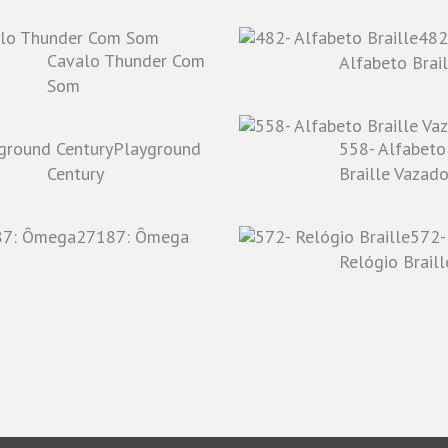
482
Cavalo Thunder Com
Alfabeto Brail
Som
Playground
558- Alfabeto
Century
Braille Vazad
27187: Ômega
572-
Relógio Braill