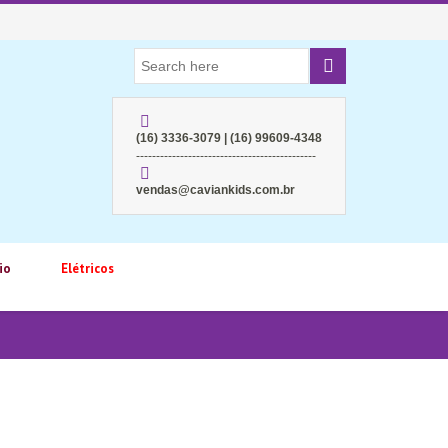
(16) 3336-3079 | (16) 99609-4348
---------------------------------------------
vendas@caviankids.com.br
io
Elétricos