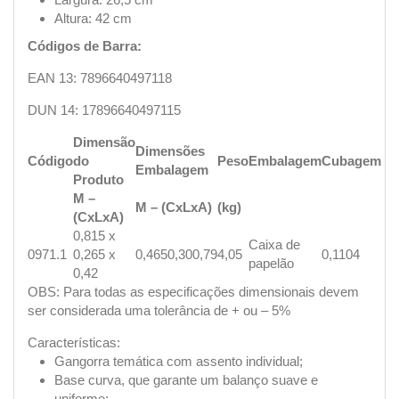
Altura: 42 cm
Códigos de Barra:
EAN 13: 7896640497118
DUN 14: 17896640497115
Dimensão
Dimensões
Código
do
Peso
Embalagem
Cubagem
Embalagem
Produto
M –
M – (CxLxA)
(kg)
(CxLxA)
0,815 x
Caixa de
0971.1
0,265 x
0,465
0,30
0,79
4,05
0,1104
papelão
0,42
OBS: Para todas as especificações dimensionais devem
ser considerada uma tolerância de + ou – 5%
Características:
Gangorra temática com assento individual;
Base curva, que garante um balanço suave e
uniforme;