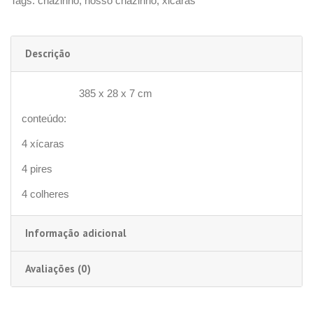
Tags:
chazinho
,
nosso chazinho
,
xicaras
Descrição
385 x 28 x 7 cm
DIMENSÕES
conteúdo:
4 xícaras
4 pires
4 colheres
Informação adicional
Avaliações (0)