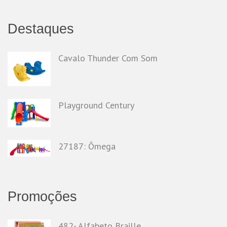
Destaques
Cavalo Thunder Com Som
Playground Century
27187: Ômega
Promoções
482- Alfabeto Braille