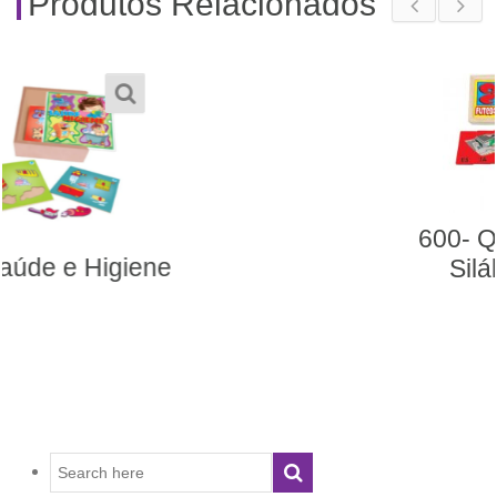
Produtos Relacionados
600- Quebra-Cabeça
Silábico Futebol