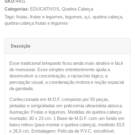
SKU:
4401
Categorias:
EDUCATIVOS
,
Quebra Cabeça
Tags:
frutas
,
frutas e legumes
,
legumes
,
q.c
,
quebra cabeça
,
quebra-cabeça frutas e legumes
Descrição
Esse tradicional brinquedo ficou ainda mais atrativo e fácil
de manusear. Esse simples entretenimento ajuda a
desenvolver a concentração, o raciocínio lógico, a
percepção visual, a coordenação motora e noção espacial
da garotada.
Confeccionado em M.D.F. composto por 55 peças,
pintadas e serigrafadas em policromia ultravioleta atóxica.
Ilustração: Frutas e legumes. Medidas do quebra-cabeça
montado: 30 x 23 cm. 1 Base de M.D.F. com um fundo em
baixo relevo (para montar o quebra-cabeça), medindo 33,5
x 26,5 cm. Embalagem: Película de P.V.C. encolhível.