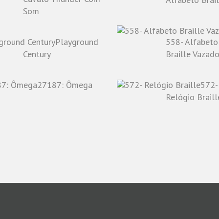
Som
Playground
558- Alfabeto
Century
Braille Vazad
27187: Ômega
572-
Relógio Braill