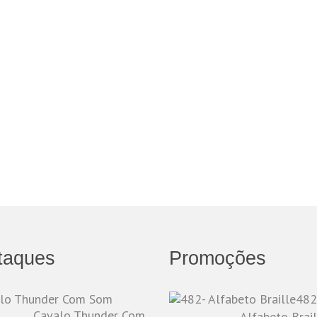
taques
Promoções
482
Cavalo Thunder Com
Alfabeto Brail