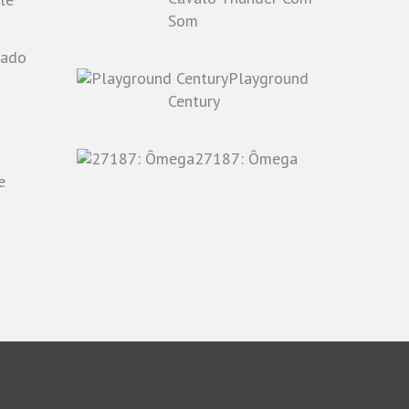
Som
Playground
o
Century
27187: Ômega
e