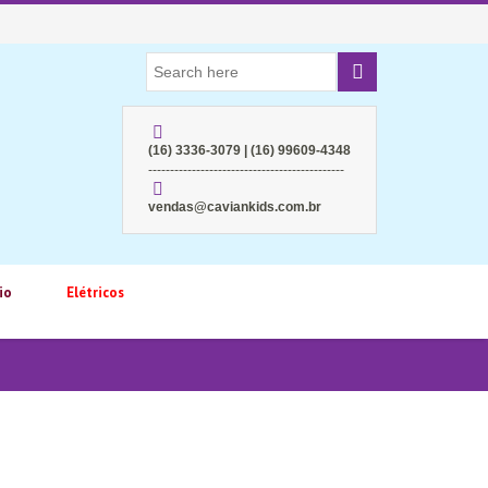
(16) 3336-3079 | (16) 99609-4348
---------------------------------------------
vendas@caviankids.com.br
io
Elétricos