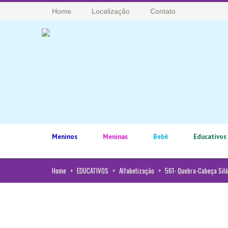
Home
Localização
Contato
Meninos
Meninas
Bebê
Educativos
Home
>
EDUCATIVOS
>
Alfabetização
>
561- Quebra-Cabeça Silá