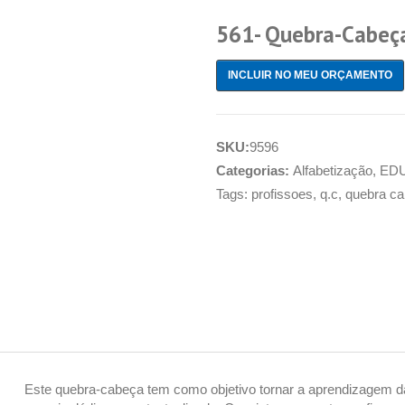
561- Quebra-Cabeça
INCLUIR NO MEU ORÇAMENTO
SKU:
9596
Categorias:
Alfabetização
,
ED
Tags:
profissoes
,
q.c
,
quebra c
Este quebra-cabeça tem como objetivo tornar a aprendizagem da le