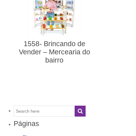
5020- Prateleira com
telhado
Páginas