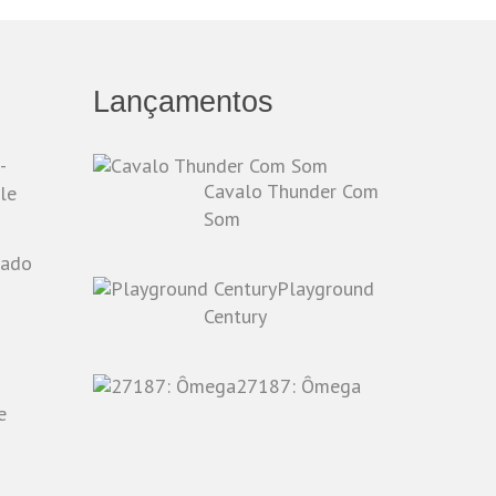
Lançamentos
-
Cavalo Thunder Com
le
Som
Playground
o
Century
27187: Ômega
e