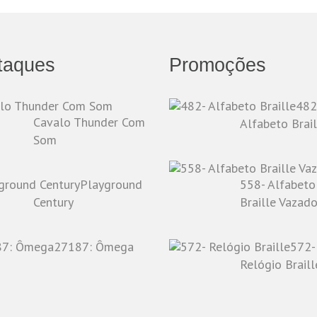
taques
Promoções
482
Cavalo Thunder Com
Alfabeto Brail
Som
Playground
558- Alfabeto
Century
Braille Vazad
27187: Ômega
572-
Relógio Braill