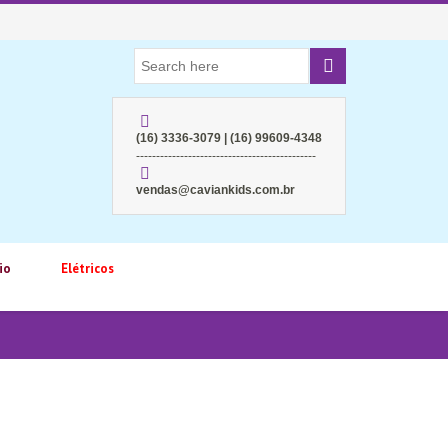
(16) 3336-3079 | (16) 99609-4348
---------------------------------------------
vendas@caviankids.com.br
io
Elétricos