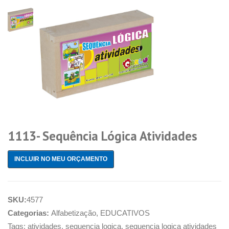
1113- Sequência Lógica Atividades
INCLUIR NO MEU ORÇAMENTO
SKU:
4577
Categorias:
Alfabetização
,
EDUCATIVOS
Tags:
atividades
,
sequencia logica
,
sequencia logica atividades