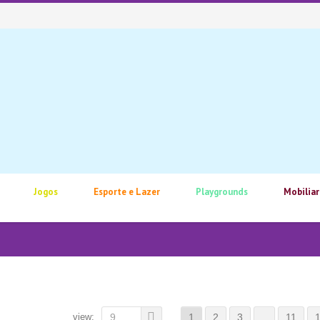
Jogos
Esporte e Lazer
Playgrounds
Mobiliar
view:
9
1
2
3
…
11