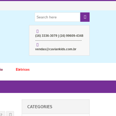
(16) 3336-3079 | (16) 99609-4348
---------------------------------------------
vendas@caviankids.com.br
io
Elétricos
CATEGORIES
12