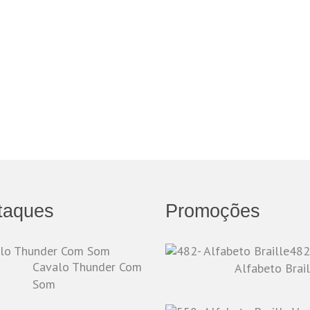
taques
Promoções
482
Cavalo Thunder Com
Alfabeto Brail
Som