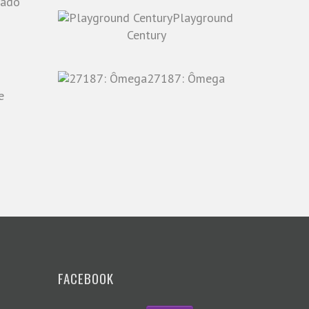
Playground
o
Century
27187: Ômega
e
FACEBOOK