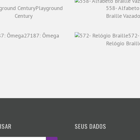
Playground
558- Alfabeto
Century
Braille Vazad
27187: Ômega
572-
Relógio Braill
ISAR
SEUS DADOS