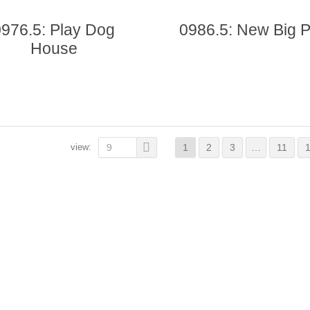
0976.5: Play Dog
0986.5: New Big P
House
view:
9
1
2
3
…
11