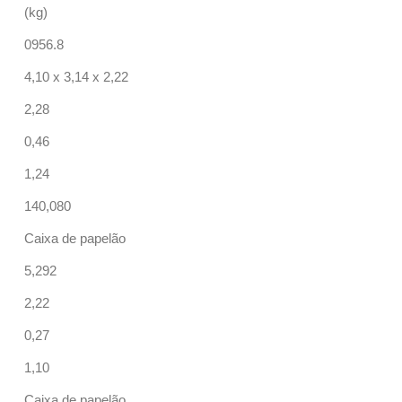
(kg)
0956.8
4,10 x 3,14 x 2,22
2,28
0,46
1,24
140,080
Caixa de papelão
5,292
2,22
0,27
1,10
Caixa de papelão