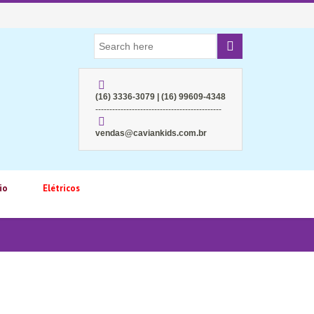
(16) 3336-3079 | (16) 99609-4348
---------------------------------------------
vendas@caviankids.com.br
io
Elétricos