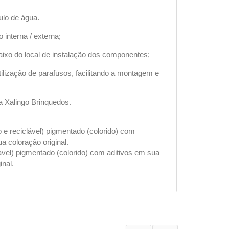
ulo de água.
 interna / externa;
baixo do local de instalação dos componentes;
ilização de parafusos, facilitando a montagem e
a Xalingo Brinquedos.
o e reciclável) pigmentado (colorido) com
 coloração original.
lável) pigmentado (colorido) com aditivos em sua
nal.