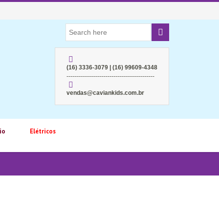
(16) 3336-3079 | (16) 99609-4348
---------------------------------------------
vendas@caviankids.com.br
io
Elétricos