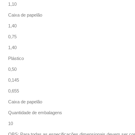
1,10
Caixa de papelão
1,40
0,75
1,40
Plástico
0,50
0,145
0,655
Caixa de papelão
Quantidade de embalagens
10
OBS: Para todas as especificações dimensionais devem ser con