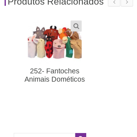
Produtos Relacionados
561- Quebra-Cabeça
Silábico Profissões