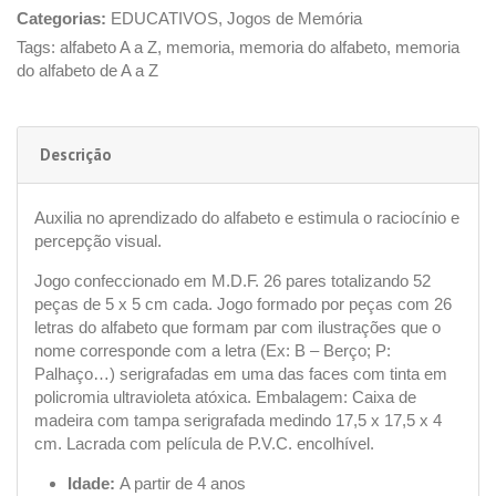
Categorias:
EDUCATIVOS
,
Jogos de Memória
Tags:
alfabeto A a Z
,
memoria
,
memoria do alfabeto
,
memoria
do alfabeto de A a Z
Descrição
Auxilia no aprendizado do alfabeto e estimula o raciocínio e
percepção visual.
Jogo confeccionado em M.D.F. 26 pares totalizando 52
peças de 5 x 5 cm cada. Jogo formado por peças com 26
letras do alfabeto que formam par com ilustrações que o
nome corresponde com a letra (Ex: B – Berço; P:
Palhaço…) serigrafadas em uma das faces com tinta em
policromia ultravioleta atóxica. Embalagem: Caixa de
madeira com tampa serigrafada medindo 17,5 x 17,5 x 4
cm. Lacrada com película de P.V.C. encolhível.
Idade:
A partir de 4 anos