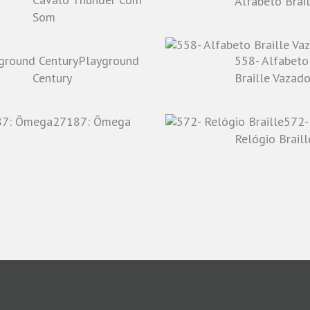
Alfabeto Brail
Som
Playground
558- Alfabeto
Century
Braille Vazad
27187: Ômega
572-
Relógio Braill