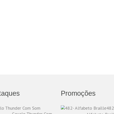
taques
Promoções
482
Cavalo Thunder Com