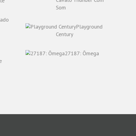
le
Som
Playground
o
Century
27187: Ômega
e