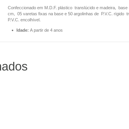
Confeccionado em M.D.F. plástico translúcido e madeira, base 
cm, 05 varetas fixas na base e 50 argolinhas de P.V.C. rígido t
P.V.C. encolhível.
Idade:
A partir de 4 anos
nados