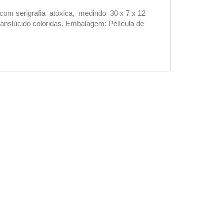
com serigrafia atóxica, medindo 30 x 7 x 12
ranslúcido coloridas. Embalagem: Película de