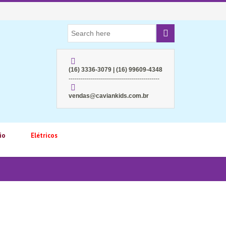
(16) 3336-3079 | (16) 99609-4348
---------------------------------------------
vendas@caviankids.com.br
io
Elétricos