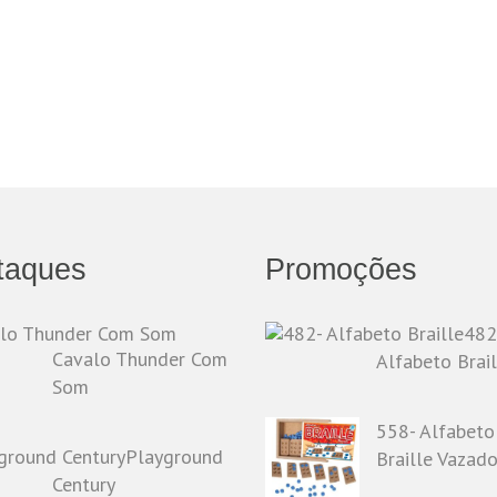
taques
Promoções
482
Cavalo Thunder Com
Alfabeto Brail
Som
558- Alfabeto
Playground
Braille Vazad
Century