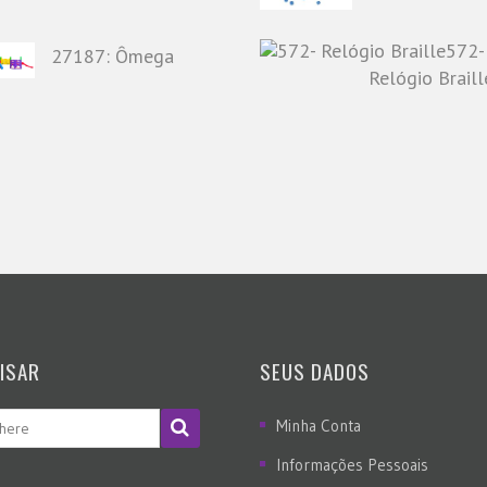
572-
27187: Ômega
Relógio Braill
ISAR
SEUS DADOS
Minha Conta
Informações Pessoais