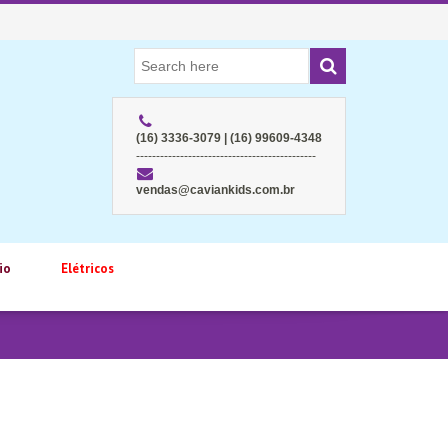
(16) 3336-3079 | (16) 99609-4348
---------------------------------------------
vendas@caviankids.com.br
io
Elétricos