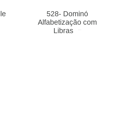
528- Dominó
273- Ca
Alfabetização com
Libras