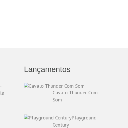
Lançamentos
-
Cavalo Thunder Com
le
Som
Playground
o
Century