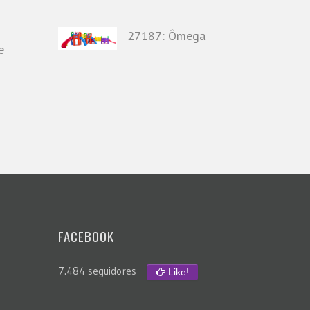
27187: Ômega
e
FACEBOOK
7.484 seguidores
Like!