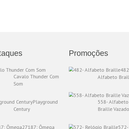
taques
Promoções
482
Cavalo Thunder Com
Alfabeto Brail
Som
Playground
558- Alfabeto
Century
Braille Vazad
27187: Ômega
572-