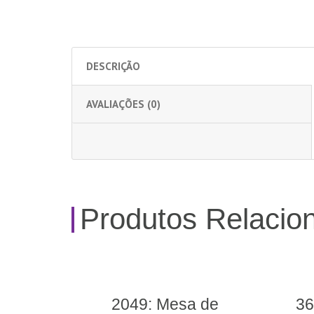
DESCRIÇÃO
AVALIAÇÕES (0)
Produtos Relacio
esa de
36370: Mesinha Pic-