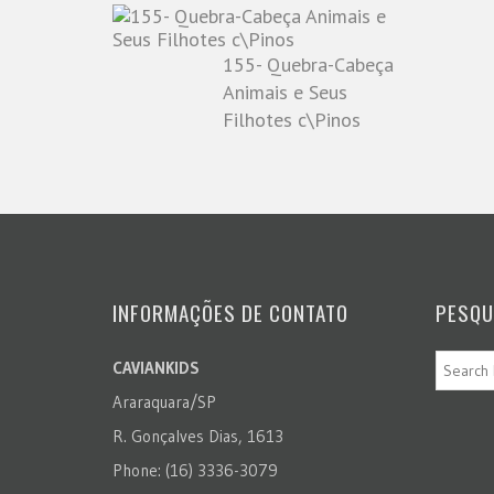
155- Quebra-Cabeça
Animais e Seus
Filhotes c\Pinos
INFORMAÇÕES DE CONTATO
PESQU
CAVIANKIDS
Araraquara/SP
R. Gonçalves Dias, 1613
Phone: (16) 3336-3079