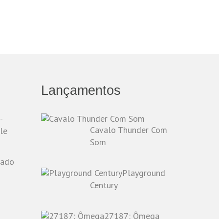
Lançamentos
-
Cavalo Thunder Com
le
Som
Playground
o
Century
27187: Ômega