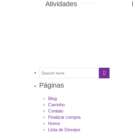
es
Nic (6 lugares)
Páginas
Blog
Carrinho
Contato
Finalizar compra
Home
Lista de Desejos