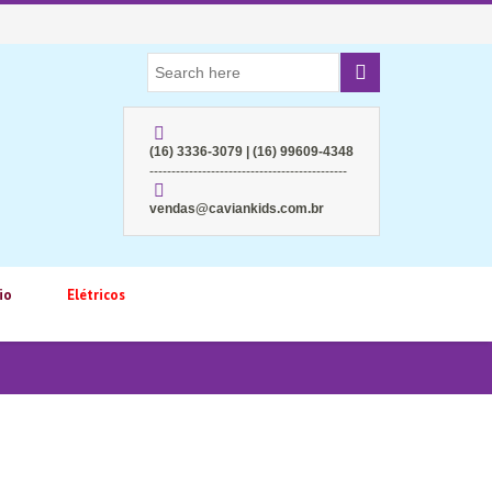
(16) 3336-3079 | (16) 99609-4348
---------------------------------------------
vendas@caviankids.com.br
io
Elétricos