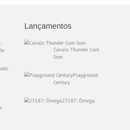
Lançamentos
-
Cavalo Thunder Com
le
Som
Playground
o
Century
27187: Ômega
e