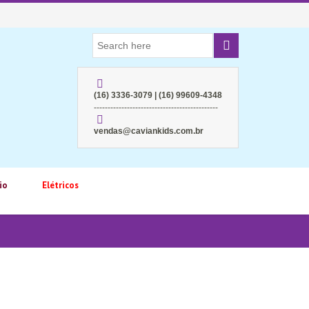
(16) 3336-3079 | (16) 99609-4348
---------------------------------------------
vendas@caviankids.com.br
io
Elétricos