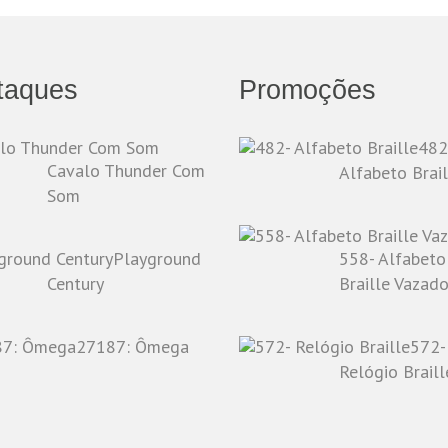
taques
Promoções
482
Cavalo Thunder Com
Alfabeto Brail
Som
Playground
558- Alfabeto
Century
Braille Vazad
27187: Ômega
572-
Relógio Braill