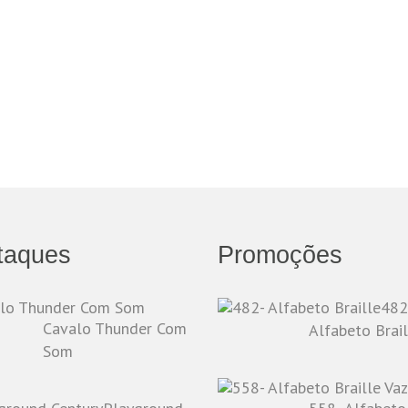
taques
Promoções
482
Cavalo Thunder Com
Alfabeto Brail
Som