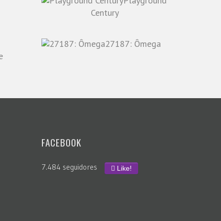
Playground
o
Century
27187: Ômega
e
FACEBOOK
7.484 seguidores
Like!