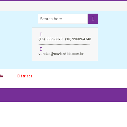
(16) 3336-3079 | (16) 99609-4348
---------------------------------------------
vendas@caviankids.com.br
io
Elétricos