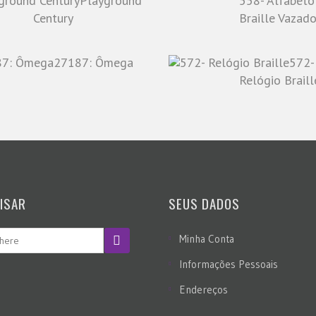
Playground
558- Alfabeto
Century
Braille Vazad
27187: Ômega
572-
Relógio Braill
ISAR
SEUS DADOS
Minha Conta
Informações Pessoais
Endereços