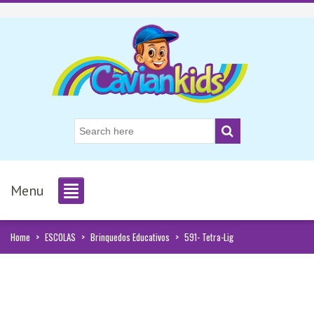
Menu
Home
>
ESCOLAS
>
Brinquedos Educativos
>
591- Tetra-Lig