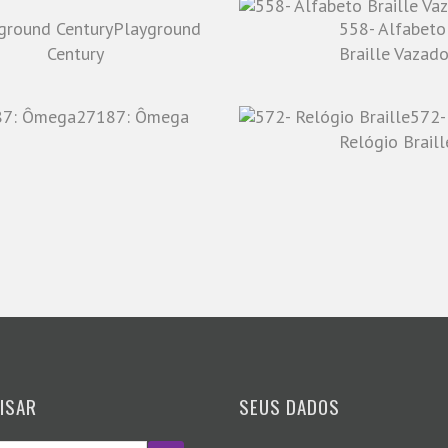
Playground
558- Alfabeto
Century
Braille Vazad
27187: Ômega
572-
Relógio Braill
ISAR
SEUS DADOS