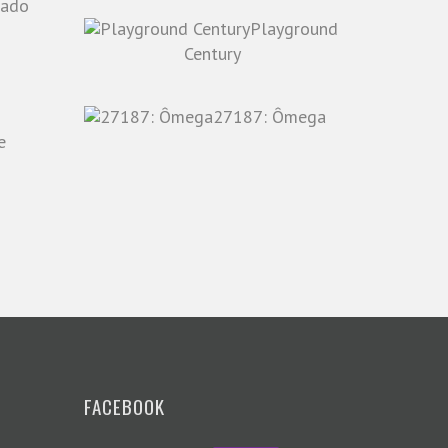
Playground
o
Century
27187: Ômega
e
FACEBOOK