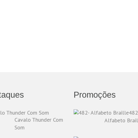
taques
Promoções
482
Cavalo Thunder Com
Alfabeto Brail
Som