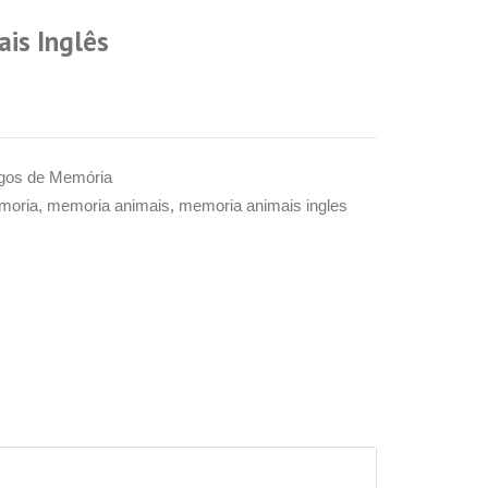
is Inglês
gos de Memória
moria
,
memoria animais
,
memoria animais ingles