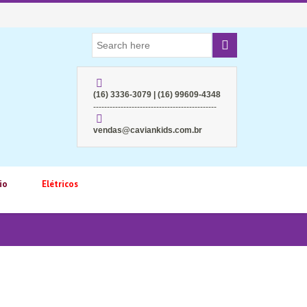
(16) 3336-3079 | (16) 99609-4348
---------------------------------------------
vendas@caviankids.com.br
io
Elétricos