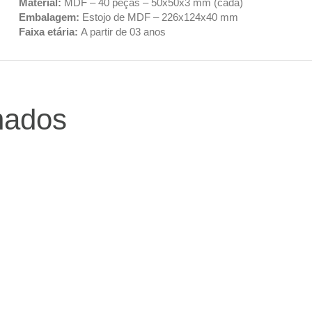
Material:
MDF – 40 peças – 50x50x3 mm (cada)
Embalagem:
Estojo de MDF – 226x124x40 mm
Faixa etária:
A partir de 03 anos
nados